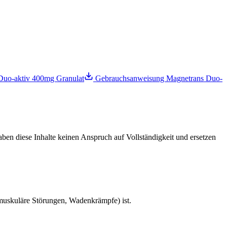
Duo-aktiv 400mg Granulat
Gebrauchsanweisung Magnetrans Duo-
ben diese Inhalte keinen Anspruch auf Vollständigkeit und ersetzen
uskuläre Störungen, Wadenkrämpfe) ist.