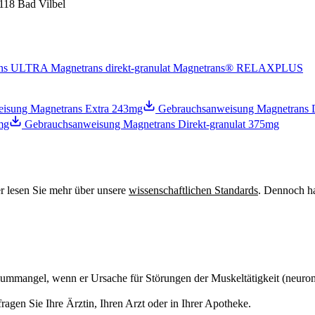
18 Bad Vilbel
ans ULTRA
Magnetrans direkt-granulat
Magnetrans® RELAXPLUS
isung Magnetrans Extra 243mg
Gebrauchsanweisung Magnetrans 
mg
Gebrauchsanweisung Magnetrans Direkt-granulat 375mg
ier lesen Sie mehr über unsere
wissenschaftlichen Standards
. Dennoch ha
mangel, wenn er Ursache für Störungen der Muskeltätigkeit (neurom
gen Sie Ihre Ärztin, Ihren Arzt oder in Ihrer Apotheke.