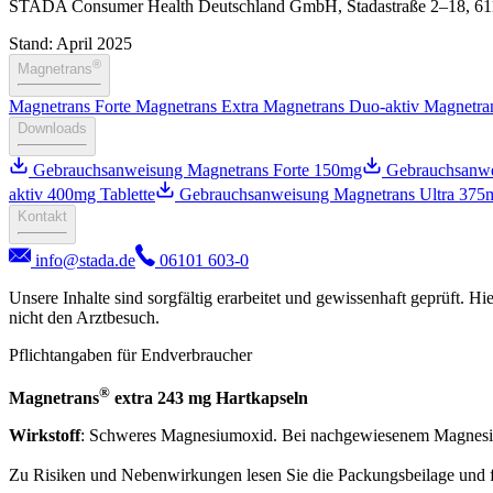
STADA Consumer Health Deutschland GmbH, Stadastraße 2–18, 611
Stand: April 2025
®
Magnetrans
Magnetrans Forte
Magnetrans Extra
Magnetrans Duo-aktiv
Magnetr
Downloads
Gebrauchsanweisung Magnetrans Forte 150mg
Gebrauchsanwe
aktiv 400mg Tablette
Gebrauchsanweisung Magnetrans Ultra 375
Kontakt
info@stada.de
06101 603-0
Unsere Inhalte sind sorgfältig erarbeitet und gewissenhaft geprüft. H
nicht den Arztbesuch.
Pflichtangaben für Endverbraucher
®
Magnetrans
extra 243 mg Hartkapseln
Wirkstoff
: Schweres Magnesiumoxid. Bei nachgewiesenem Magnesium
Zu Risiken und Nebenwirkungen lesen Sie die Packungsbeilage und fra