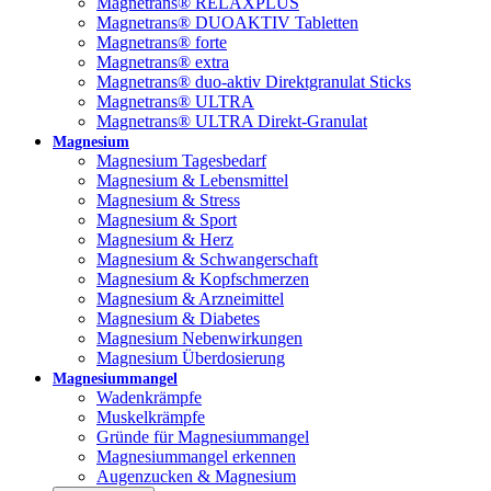
Magnetrans® RELAXPLUS
Magnetrans® DUOAKTIV Tabletten
Magnetrans® forte
Magnetrans® extra
Magnetrans® duo-aktiv Direktgranulat Sticks
Magnetrans® ULTRA
Magnetrans® ULTRA Direkt-Granulat
Magnesium
Magnesium Tagesbedarf
Magnesium & Lebensmittel
Magnesium & Stress
Magnesium & Sport
Magnesium & Herz
Magnesium & Schwangerschaft
Magnesium & Kopfschmerzen
Magnesium & Arzneimittel
Magnesium & Diabetes
Magnesium Nebenwirkungen
Magnesium Überdosierung
Magnesiummangel
Wadenkrämpfe
Muskelkrämpfe
Gründe für Magnesiummangel
Magnesiummangel erkennen
Augenzucken & Magnesium