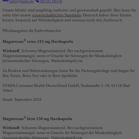
info@stada.de
06101 603-0
Unsere Inhalte sind sorgfältig erarbeitet und gewissenhaft geprüft. Hier lesen Sie
mehr über unsere
wissenschaftlichen Standards
. Dennoch haben diese Inhalte
keinen Anspruch auf Vollständigkeit und ersetzen nicht den Arztbesuch.
Pflichtangaben für Endverbraucher
®
Magnetrans
extra 243 mg Hartkapseln
Wirkstoff
: Schweres Magnesiumoxid. Bei nachgewiesenem
Magnesiummangel, wenn er Ursache für Störungen der Muskeltätigkeit
(neuromuskuläre Störungen, Wadenkrämpfe) ist.
Zu Risiken und Nebenwirkungen lesen Sie die Packungsbeilage und fragen Sie
Ihre Ärztin, Ihren Arzt oder in Ihrer Apotheke.
STADA Consumer Health Deutschland GmbH, Stadastraße 2–18, 61118 Bad
Vilbel
Stand: September 2019
®
Magnetrans
forte 150 mg Hartkapseln
Wirkstoff
: Schweres Magnesiumoxid. Bei nachgewiesenem
Magnesiummangel, wenn er Ursache für Störungen der Muskeltätigkeit
(neuromuskuläre Störungen, Wadenkrämpfe) ist.