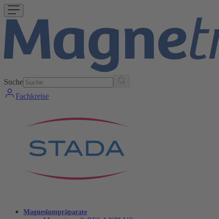
Suche
Fachkreise
Magnesiumpräparate