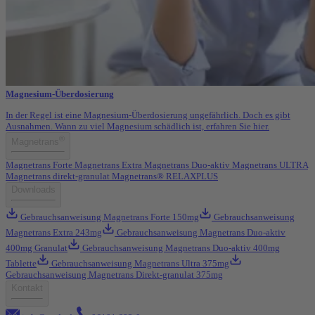
Magnesium-Überdosierung
In der Regel ist eine Magnesium-Überdosierung ungefährlich. Doch es gibt
Ausnahmen. Wann zu viel Magnesium schädlich ist, erfahren Sie hier.
®
Magnetrans
Magnetrans Forte
Magnetrans Extra
Magnetrans Duo-aktiv
Magnetrans ULTRA
Magnetrans direkt-granulat
Magnetrans® RELAXPLUS
Downloads
Gebrauchsanweisung Magnetrans Forte 150mg
Gebrauchsanweisung
Magnetrans Extra 243mg
Gebrauchsanweisung Magnetrans Duo-aktiv
400mg Granulat
Gebrauchsanweisung Magnetrans Duo-aktiv 400mg
Tablette
Gebrauchsanweisung Magnetrans Ultra 375mg
Gebrauchsanweisung Magnetrans Direkt-granulat 375mg
Kontakt