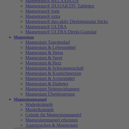
Magnetrans® RELAXPLUS
Magnetrans® DUOAKTIV Tabletten
Magnetrans® forte
Magnetrans® extra
Magnetrans® duo-aktiv Direktgranulat Sticks
Magnetrans® ULTRA
Magnetrans® ULTRA Direkt-Granulat
Magnesium
Magnesium Tagesbedarf
Magnesium & Lebensmittel
Magnesium & Stress
Magnesium & Sport
Magnesium & Herz
Magnesium & Schwangerschaft
Magnesium & Kopfschmerzen
Magnesium & Arzneimittel
Magnesium & Diabetes
Magnesium Nebenwirkungen
Magnesium Überdosierung
Magnesiummangel
Wadenkrämpfe
Muskelkrämpfe
Gründe für Magnesiummangel
Magnesiummangel erkennen
Augenzucken & Magnesium