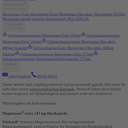
®
Magnetrans
Magnetrans Forte
Magnetrans Extra
Magnetrans Duo-aktiv
Magnetrans ULTRA
Magnetrans direkt-granulat
Magnetrans® RELAXPLUS
Downloads
Gebrauchsanweisung Magnetrans Forte 150mg
Gebrauchsanweisung
Magnetrans Extra 243mg
Gebrauchsanweisung Magnetrans Duo-aktiv
400mg Granulat
Gebrauchsanweisung Magnetrans Duo-aktiv 400mg
Tablette
Gebrauchsanweisung Magnetrans Ultra 375mg
Gebrauchsanweisung Magnetrans Direkt-granulat 375mg
Kontakt
info@stada.de
06101 603-0
Unsere Inhalte sind sorgfältig erarbeitet und gewissenhaft geprüft. Hier lesen Sie
mehr über unsere
wissenschaftlichen Standards
. Dennoch haben diese Inhalte
keinen Anspruch auf Vollständigkeit und ersetzen nicht den Arztbesuch.
Pflichtangaben für Endverbraucher
®
Magnetrans
extra 243 mg Hartkapseln
Wirkstoff
: Schweres Magnesiumoxid. Bei nachgewiesenem
Magnesiummangel, wenn er Ursache für Störungen der Muskeltätigkeit