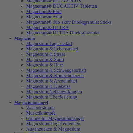
Magnetrans® RELAXPLUS
Magnetrans® DUOAKTIV Tabletten
Magnetrans® forte
Magnetrans® extra
Magnetrans® duo-aktiv Direktgranulat Sticks
Magnetrans® ULTRA
Magnetrans® ULTRA Direkt-Granulat
Magnesium
Magnesium Tagesbedarf
Magnesium & Lebensmittel
Magnesium & Stress
Magnesium & Sport
Magnesium & Herz
Magnesium & Schwangerschaft
Magnesium & Kopfschmerzen
Magnesium & Arzneimittel
Magnesium & Diabetes
Magnesium Nebenwirkungen
Magnesium Überdosierung
Magnesiummangel
Wadenkrämpfe
Muskelkrämpfe
Gründe für Magnesiummangel
Magnesiummangel erkennen
Augenzucken & Magnesium