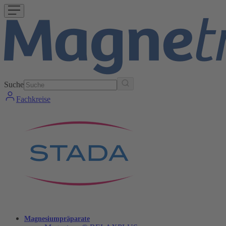
Suche
Fachkreise
Magnesiumpräparate